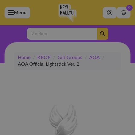
0
Menu
bmenu (Artiesten)
ubmenu (Merchandise)
Zoeken
bmenu (Exclusive)
Home
/
KPOP
/
Girl Groups
/
AOA
/
bmenu (Winkel)
AOA Official Lightstick Ver. 2