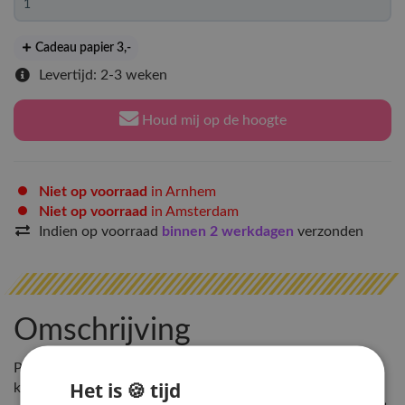
Cadeau papier 3
,-
Levertijd: 2-3 weken
Houd mij op de hoogte
Niet op voorraad
in Arnhem
Niet op voorraad
in Amsterdam
Indien op voorraad
binnen 2 werkdagen
verzonden
Omschrijving
Pre-order: Lightstick is momenteel niet op voorraad, maar
Het is 🍪 tijd
komt met de volgende Hey!Hallyu levering