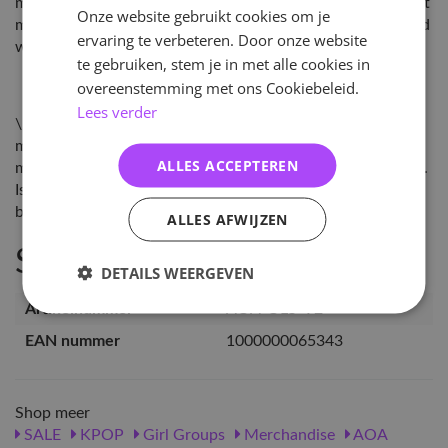
mee\nLeverdatum: 1-4 weken. De levertijd hangt af van het
Onze website gebruikt cookies om je
moment waarop je besteld en wanneer de nieuwe voorraad
ervaring te verbeteren. Door onze website
wordt verzonden uit Zuid-Korea.
te gebruiken, stem je in met alle cookies in
overeenstemming met ons Cookiebeleid.
Lees verder
\nLet op: Het kan helaas voor komen dat de light stick niet
meer beschikbaar is. Wij houden onze leverancier zo veel
ALLES ACCEPTEREN
mogelijk in de gaten wanneer producten uitverkocht raken.
Is de light stick niet meer beschikbaar dan annuleren we je
bestelling en krijg je het geld uiteraard terug.\n
ALLES AFWIJZEN
Specificaties
DETAILS WEERGEVEN
Artikelnummer
AOA-OLS-V2
EAN nummer
1000000065343
Shop meer
SALE
KPOP
Girl Groups
Merchandise
AOA