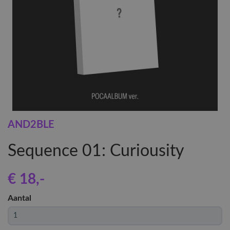
AND2BLE
Sequence 01: Curiousity
€ 18
,-
Aantal