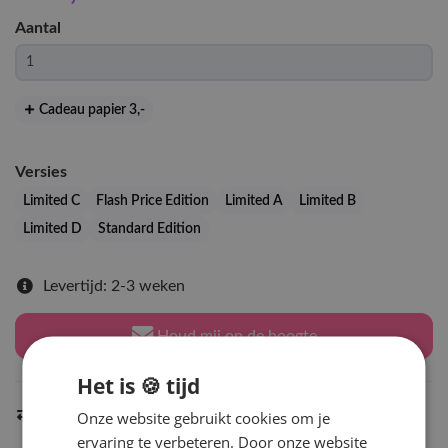
Aantal
Cadeau papier 3
,-
Versies
Limited C
Flash Price Edition
Limited A
Limited B
Limited D
Standard Edition
Levertijd: 2-3 weken
Houd mij op de hoogte
Het is 🍪 tijd
Indien op voorraad
Onze website gebruikt cookies om je
binnen 2 werkdagen
verzonden
ervaring te verbeteren. Door onze website