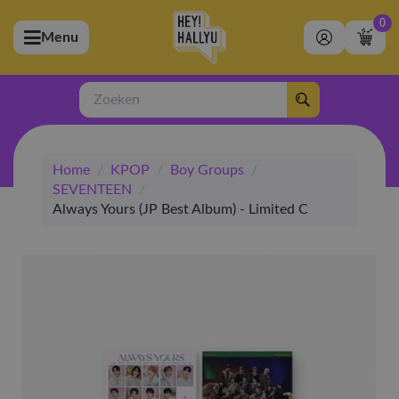
0
Menu
bmenu (Artiesten)
ubmenu (Merchandise)
Zoeken
bmenu (Exclusive)
Home
/
KPOP
/
Boy Groups
/
bmenu (Winkel)
SEVENTEEN
/
Always Yours (JP Best Album) - Limited C