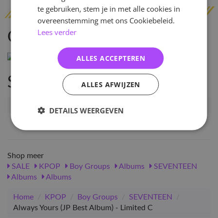
te gebruiken, stem je in met alle cookies in
overeenstemming met ons Cookiebeleid.
Lees verder
Omschrijving
ALLES ACCEPTEREN
Specificaties
ALLES AFWIJZEN
Artikelnummer
93667
DETAILS WEERGEVEN
EAN nummer
1000000936674
Shop meer
SALE
KPOP
Boy Groups
Albums
SEVENTEEN
Albums
Albums
Home
/
KPOP
/
Boy Groups
/
SEVENTEEN
/
Always Yours (JP Best Album) - Limited C