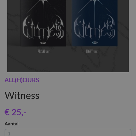
ALL(H)OURS
Witness
€ 25
,-
Aantal