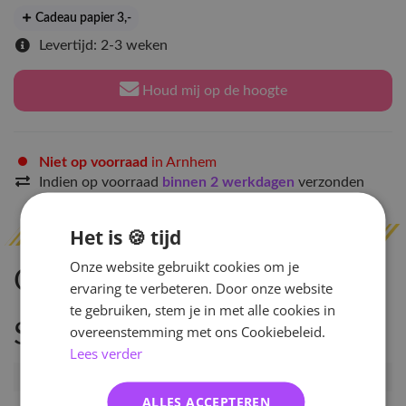
Cadeau papier 3
,-
Levertijd: 2-3 weken
Houd mij op de hoogte
Niet op voorraad
in Arnhem
Indien op voorraad
binnen 2 werkdagen
verzonden
Het is 🍪 tijd
Onze website gebruikt cookies om je
Omschrijving
ervaring te verbeteren. Door onze website
te gebruiken, stem je in met alle cookies in
Specificaties
overeenstemming met ons Cookiebeleid.
Lees verder
Artikelnummer
80619
ALLES ACCEPTEREN