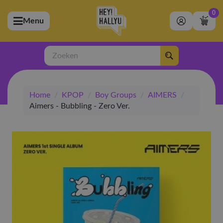
0
Menu
bmenu (Artiesten)
ubmenu (Merchandise)
Zoeken
bmenu (Exclusive)
Home
/
KPOP
/
Boy Groups
/
AIMERS
/
bmenu (Winkel)
Aimers - Bubbling - Zero Ver.