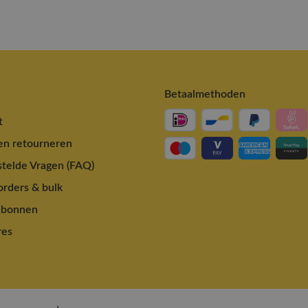
Betaalmethoden
t
en retourneren
telde Vragen (FAQ)
rders & bulk
ubonnen
res