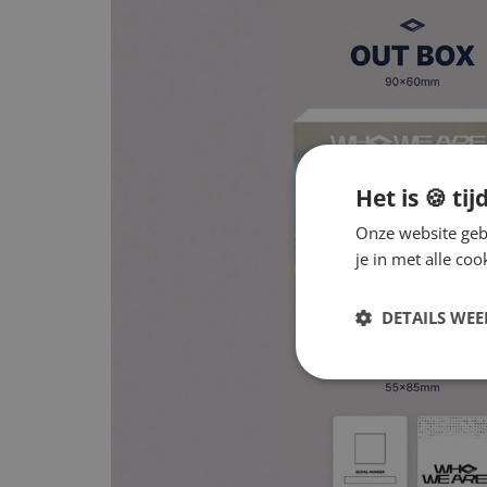
Het is 🍪 tij
Onze website gebr
je in met alle c
DETAILS WE