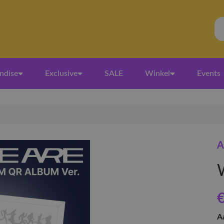
ndise
Exclusive
SALE
Winkel
Events
A
€
A