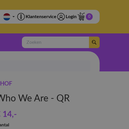
Klantenservice
Login
0
Zoeken
HOF
Who We Are - QR
 14
,-
antal