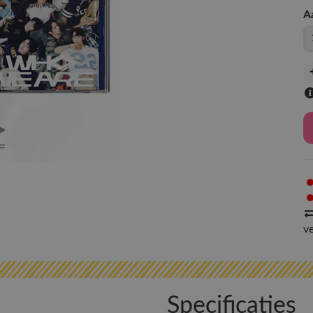
A
v
Specificaties