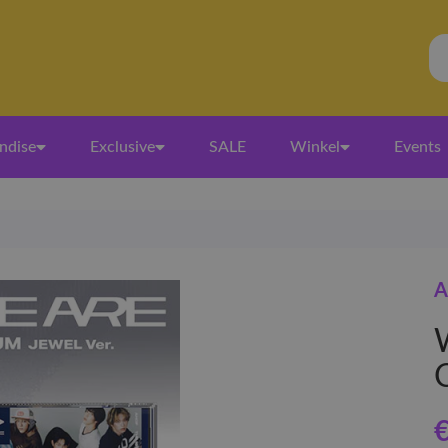
ndise
Exclusive
SALE
Winkel
Events
A
€