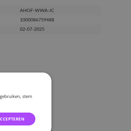
AHOF-WWA-JC
1000086759488
02-07-2025
 gebruiken, stem
ACCEPTEREN