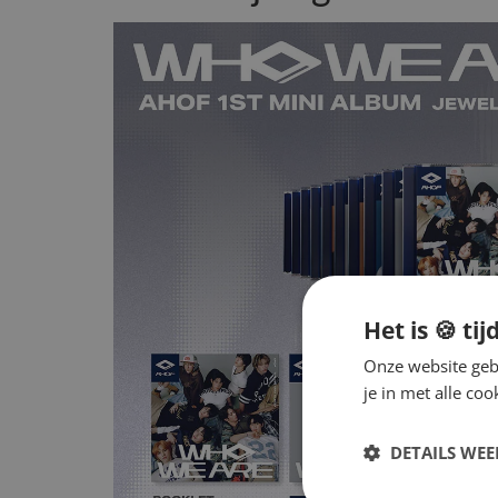
Het is 🍪 tij
Onze website gebr
je in met alle c
DETAILS WE