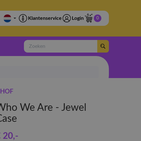
Klantenservice
Login
0
Zoeken
HOF
Who We Are - Jewel
Case
 20
,-