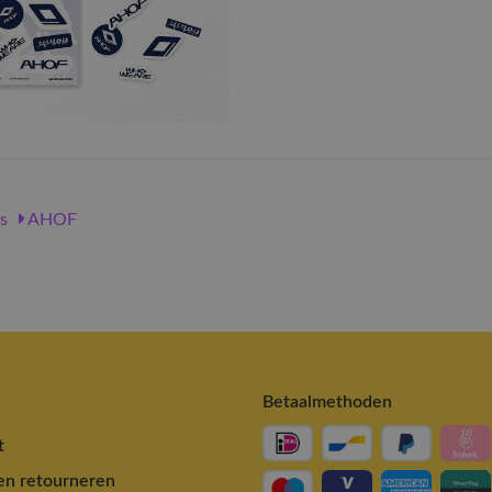
s
AHOF
Betaalmethoden
t
en retourneren