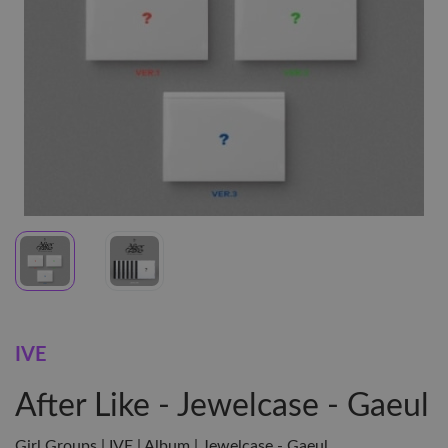
IVE
After Like - Jewelcase - Gaeul
Girl Groups | IVE | Album | Jewelcase - Gaeul