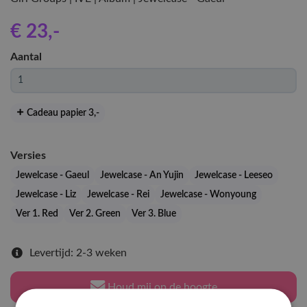
€ 23
,-
Aantal
Cadeau papier 3
,-
Versies
Jewelcase - Gaeul
Jewelcase - An Yujin
Jewelcase - Leeseo
Jewelcase - Liz
Jewelcase - Rei
Jewelcase - Wonyoung
Ver 1. Red
Ver 2. Green
Ver 3. Blue
Levertijd: 2-3 weken
Houd mij op de hoogte