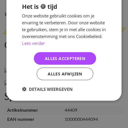
Het is 🍪 tijd
Indien op voorraad
binnen 2 werkdagen
verzonden
Onze website gebruikt cookies om je
ervaring te verbeteren. Door onze website
te gebruiken, stem je in met alle cookies in
overeenstemming met ons Cookiebeleid.
Lees verder
Omschrijving
ALLES ACCEPTEREN
ALLES AFWIJZEN
DETAILS WEERGEVEN
Specificaties
Artikelnummer
44409
EAN nummer
1000000444094