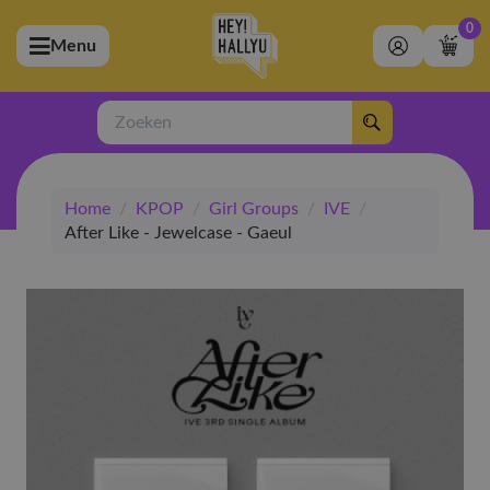
0
Menu
bmenu (Artiesten)
ubmenu (Merchandise)
Zoeken
bmenu (Exclusive)
Home
/
KPOP
/
Girl Groups
/
IVE
/
bmenu (Winkel)
After Like - Jewelcase - Gaeul