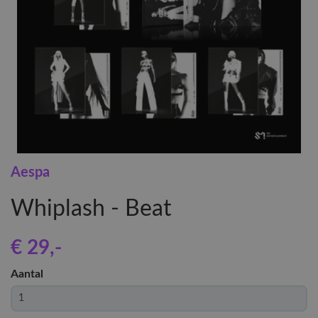
Aespa
Whiplash - Beat
€ 29
,-
Aantal