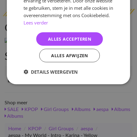
ervaring te verbeteren. Door onze website
te gebruiken, stem je in met alle cookies in
overeenstemming met ons Cookiebeleid.
Lees verder
Omschrijving
ALLES ACCEPTEREN
Specificaties
ALLES AFWIJZEN
Artikelnummer
115794
DETAILS WEERGEVEN
EAN nummer
1000001157948
Shop meer
SALE
KPOP
Girl Groups
Albums
aespa
Albums
Albums
Home
/
KPOP
/
Girl Groups
/
aespa
/
aespa - My World - Intro - Karina - Yellow