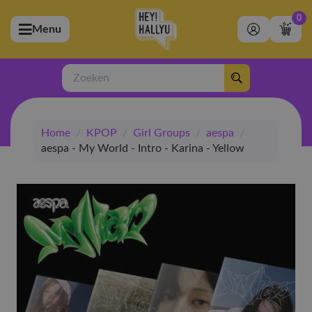
0
Menu
bmenu (Artiesten)
ubmenu (Merchandise)
Zoeken
bmenu (Exclusive)
Home
/
KPOP
/
Girl Groups
/
aespa
/
bmenu (Winkel)
aespa - My World - Intro - Karina - Yellow