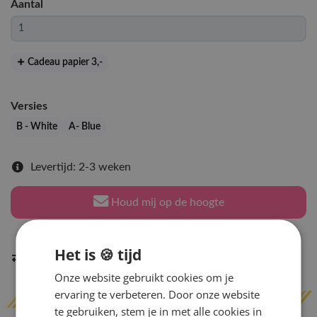
Aantal
Cadeau papier 3
,-
Versies
B - White
A- Blue
Levertijd: 2-3 weken
Houd mij op de hoogte
Het is 🍪 tijd
Indien op voorraad
binnen 2 werkdagen
verzonden
Onze website gebruikt cookies om je
ervaring te verbeteren. Door onze website
te gebruiken, stem je in met alle cookies in