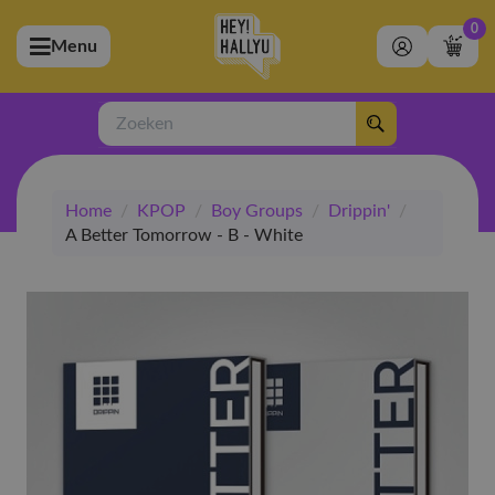
0
Menu
bmenu (Artiesten)
ubmenu (Merchandise)
Zoeken
bmenu (Exclusive)
Home
/
KPOP
/
Boy Groups
/
Drippin'
/
bmenu (Winkel)
A Better Tomorrow - B - White