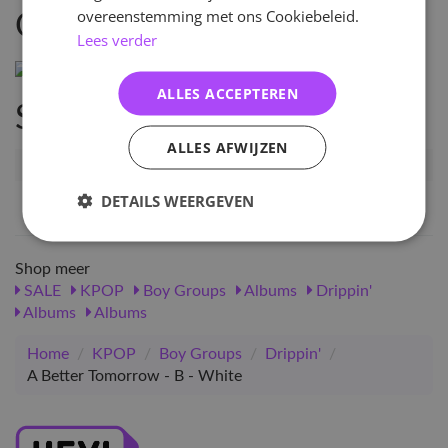
overeenstemming met ons Cookiebeleid.
Omschrijving
Lees verder
ALLES ACCEPTEREN
Specificaties
ALLES AFWIJZEN
Artikelnummer
11026
EAN nummer
1000000110265
DETAILS WEERGEVEN
Shop meer
SALE
KPOP
Boy Groups
Albums
Drippin'
Albums
Albums
Home
/
KPOP
/
Boy Groups
/
Drippin'
/
A Better Tomorrow - B - White