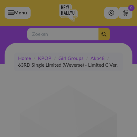
0
Menu
bmenu (Artiesten)
ubmenu (Merchandise)
Zoeken
bmenu (Exclusive)
Home
/
KPOP
/
Girl Groups
/
Akb48
/
bmenu (Winkel)
63RD Single Limited (Weverse) - Limited C Ver.