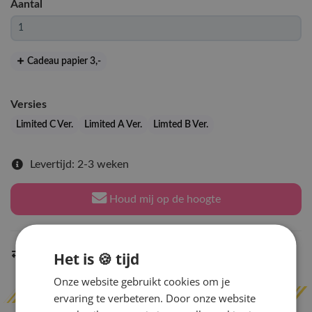
Aantal
Cadeau papier 3
,-
Versies
Limited C Ver.
Limited A Ver.
Limted B Ver.
Levertijd: 2-3 weken
Houd mij op de hoogte
Indien op voorraad
Het is 🍪 tijd
binnen 2 werkdagen
verzonden
Onze website gebruikt cookies om je
ervaring te verbeteren. Door onze website