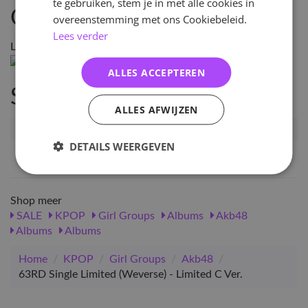
te gebruiken, stem je in met alle cookies in
Omschrijving
overeenstemming met ons Cookiebeleid.
Lees verder
Limited A
ALLES ACCEPTEREN
Specificaties
ALLES AFWIJZEN
Artikelnummer
128398
DETAILS WEERGEVEN
EAN nummer
1000001283982
Shop meer
SALE
KPOP
Girl Groups
Albums
Akb48
Albums
Albums
Home
/
KPOP
/
Girl Groups
/
Akb48
/
63RD Single Limited (Weverse) - Limited C Ver.