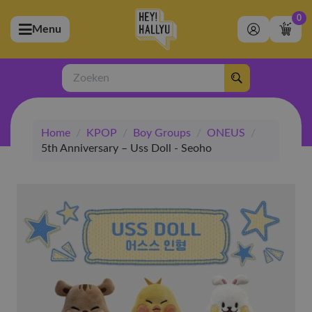
0
Menu
bmenu (Artiesten)
ubmenu (Merchandise)
Zoeken
bmenu (Exclusive)
Home
/
KPOP
/
Boy Groups
/
ONEUS
/
bmenu (Winkel)
5th Anniversary – Uss Doll - Seoho