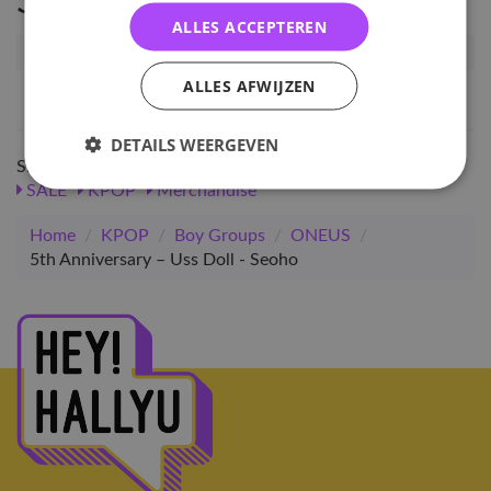
Specificaties
ALLES ACCEPTEREN
Artikelnummer
125449
ALLES AFWIJZEN
EAN nummer
1000001254494
DETAILS WEERGEVEN
Shop meer
SALE
KPOP
Merchandise
Home
/
KPOP
/
Boy Groups
/
ONEUS
/
5th Anniversary – Uss Doll - Seoho