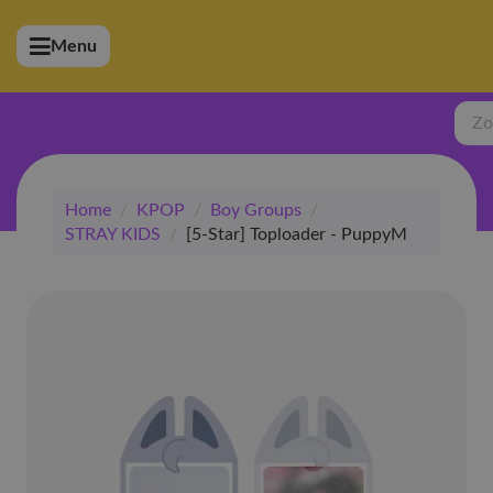
Menu
bmenu (Artiesten)
ubmenu (Merchandise)
Zoe
bmenu (Exclusive)
Home
/
KPOP
/
Boy Groups
/
bmenu (Winkel)
STRAY KIDS
/
[5-Star] Toploader - PuppyM