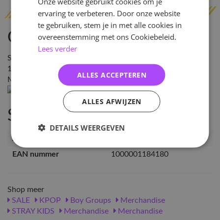
Onze website gebruikt cookies om je
ervaring te verbeteren. Door onze website
te gebruiken, stem je in met alle cookies in
Omschrijving
overeenstemming met ons Cookiebeleid.
Lees verder
SIZE : STRAP - 1.2 X 14.5CM / SKZOO CHARM - BbokAri
1.9 X 3.5CM
ALLES ACCEPTEREN
MATERIAL: POLYESTER, METAL, ACRYLIC
ALLES AFWIJZEN
Specificaties
DETAILS WEERGEVEN
Artikelnummer
118418
EAN nummer
1000001184180
Shop meer
SALE
KPOP
Boy Groups
Merchandise
STRAY KIDS
Merchandise
Merchandise