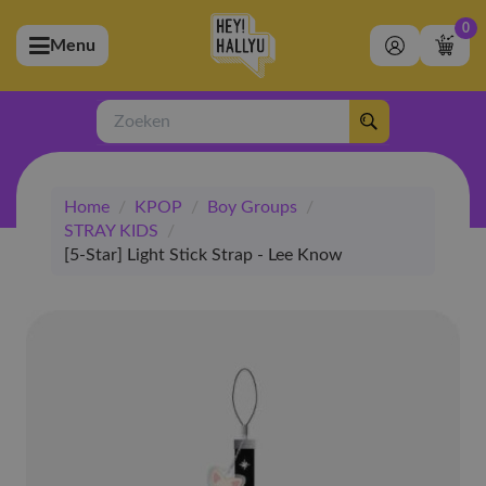
0
Menu
bmenu (Artiesten)
ubmenu (Merchandise)
Zoeken
bmenu (Exclusive)
Home
/
KPOP
/
Boy Groups
/
bmenu (Winkel)
STRAY KIDS
/
[5-Star] Light Stick Strap - Lee Know