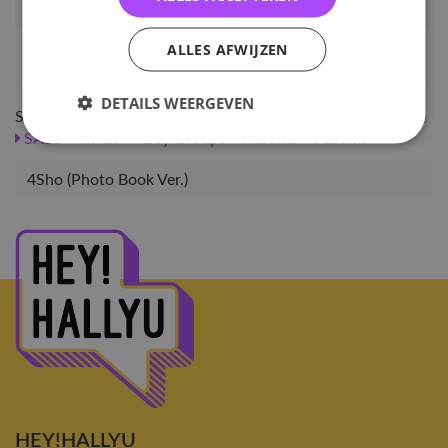
Artikelnummer
91766
EAN nummer
8804775256264
ALLES AFWIJZEN
DETAILS WEERGEVEN
Shop meer
SALE
KPOP
Boy Groups
Albums
Albums
4Sho (Photo Book Ver.)
HEY!HALLYU