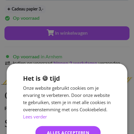
Cadeau papier 3
,-
Op voorraad
In winkelwagen
Op voorraad
in Arnhem
Indien op voorraad
binnen 2 werkdagen
verzonden
Het is 🍪 tijd
Onze website gebruikt cookies om je
Omschrijving
ervaring te verbeteren. Door onze website
te gebruiken, stem je in met alle cookies in
Pre-order Benefit:
Poster \n \n
overeenstemming met ons Cookiebeleid.
Lees verder
Specificaties
ALLES ACCEPTEREN