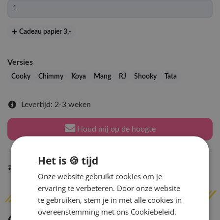
Cadeau papier 3
,-
Versies
Cooky
Chimmy
Koya
Mang
RJ
Shooky
Tata
Levertijd: 2-3 weken
Houd mij op de hoogte
Het is 🍪 tijd
Indien op voorraad
binnen 2 werkdagen
verzonden
Onze website gebruikt cookies om je
ervaring te verbeteren. Door onze website
te gebruiken, stem je in met alle cookies in
overeenstemming met ons Cookiebeleid.