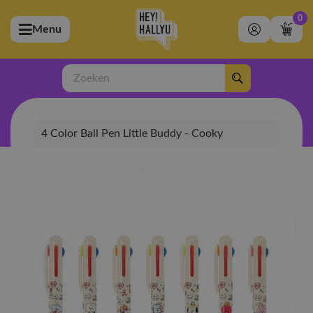
0
Menu
bmenu (Artiesten)
ubmenu (Merchandise)
Zoeken
bmenu (Exclusive)
4 Color Ball Pen Little Buddy - Cooky
bmenu (Winkel)