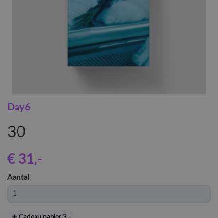
Day6
30
€ 31
,-
Aantal
Cadeau papier 3
,-