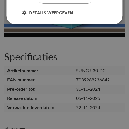
DETAILS WEERGEVEN
Specificaties
Artikelnummer
SUNGJ-30-PC
EAN nummer
7039288236842
Pre-order tot
30-10-2024
Release datum
05-11-2025
Verwachte leverdatum
22-11-2024
Shop meer