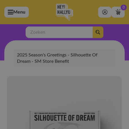
0
Menu
bmenu (Artiesten)
ubmenu (Merchandise)
Zoeken
bmenu (Exclusive)
2025 Season's Greetings - Silhouette Of
bmenu (Winkel)
Dream - SM Store Benefit