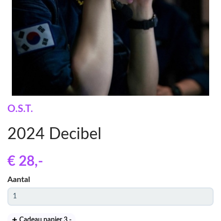
O.S.T.
2024 Decibel
€ 28
,-
Aantal
Cadeau papier 3
,-