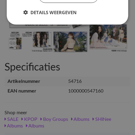
DETAILS WEERGEVEN
Specificaties
Artikelnummer
54716
EAN nummer
1000000547160
Shop meer
SALE
KPOP
Boy Groups
Albums
SHINee
Albums
Albums