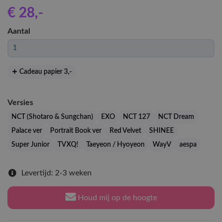
€ 28
,-
Aantal
Cadeau papier 3
,-
Versies
NCT (Shotaro & Sungchan)
EXO
NCT 127
NCT Dream
Palace ver
Portrait Book ver
Red Velvet
SHINEE
Super Junior
TVXQ!
Taeyeon / Hyoyeon
WayV
aespa
Levertijd: 2-3 weken
Houd mij op de hoogte