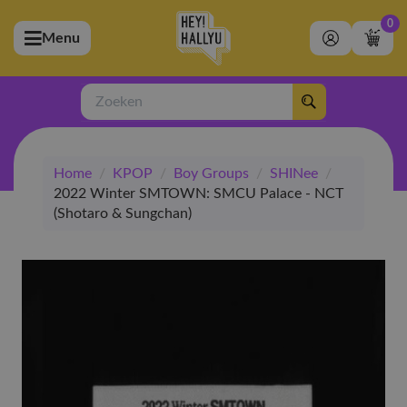
0
Menu
bmenu (Artiesten)
ubmenu (Merchandise)
Zoeken
bmenu (Exclusive)
Home
/
KPOP
/
Boy Groups
/
SHINee
/
bmenu (Winkel)
2022 Winter SMTOWN: SMCU Palace - NCT
(Shotaro & Sungchan)