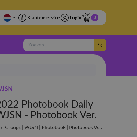
Klantenservice
Login
0
Zoeken
JSN
2022 Photobook Daily
WJSN - Photobook Ver.
irl Groups | WJSN | Photobook | Photobook Ver.