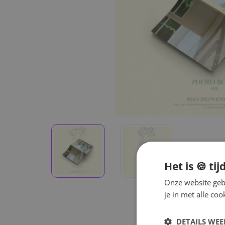
Het is 🍪 tij
Onze website gebr
je in met alle c
DETAILS WE