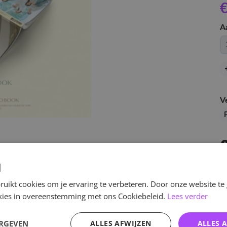
€
A
V
d
uikt cookies om je ervaring te verbeteren. Door onze website te
ookies in overeenstemming met ons Cookiebeleid.
Lees verder
v
ERGEVEN
ALLES AFWIJZEN
ALLES 