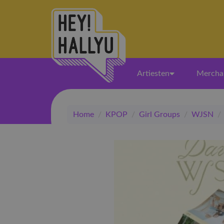
Artiesten
Mercha
Home
/
KPOP
/
Girl Groups
/
WJSN
/