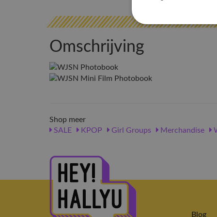
Omschrijving
Shop meer
SALE
KPOP
Girl Groups
Merchandise
Blog