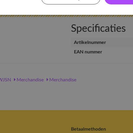
Specificaties
Artikelnummer
EAN nummer
WJSN
Merchandise
Merchandise
Betaalmethoden