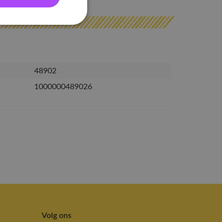
48902
1000000489026
Volg ons