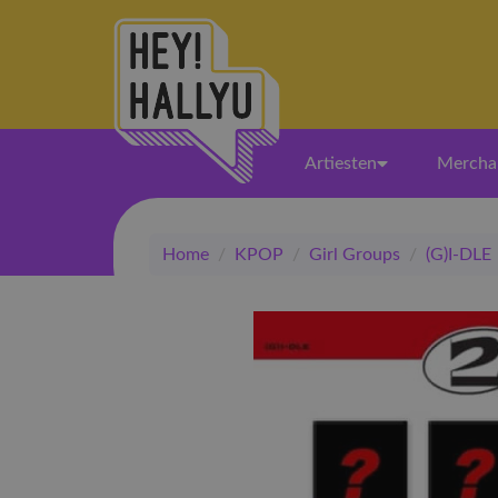
Artiesten
Mercha
Home
/
KPOP
/
Girl Groups
/
(G)I-DLE