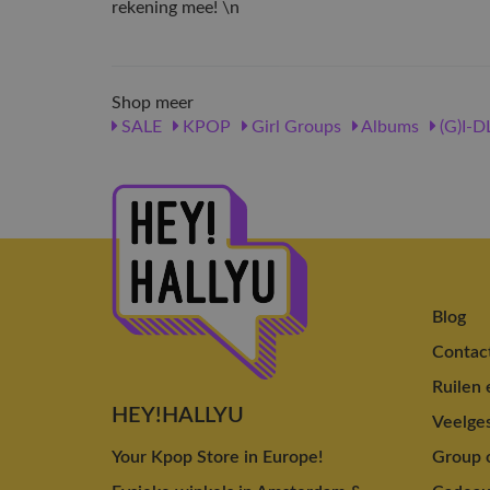
rekening mee! \n
Shop meer
SALE
KPOP
Girl Groups
Albums
(G)I-D
Blog
Contac
Ruilen 
HEY!HALLYU
Veelges
Your Kpop Store in Europe!
Group o