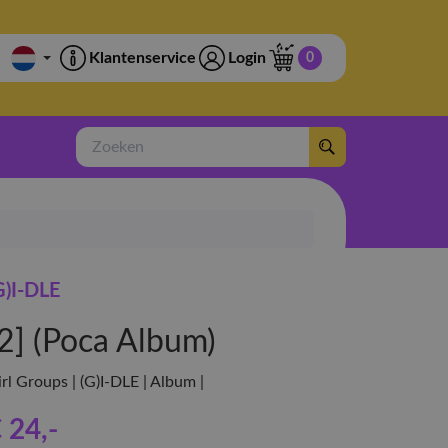
Klantenservice
Login
0
Zoeken
G)I-DLE
[2] (Poca Album)
rl Groups | (G)I-DLE | Album |
 24
,-