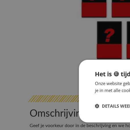
Het is 🍪 tij
Onze website gebr
je in met alle c
DETAILS WE
Omschrijving
Geef je voorkeur door in de beschrijving en we h