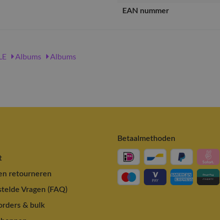
EAN nummer
LE
Albums
Albums
Betaalmethoden
t
en retourneren
telde Vragen (FAQ)
rders & bulk