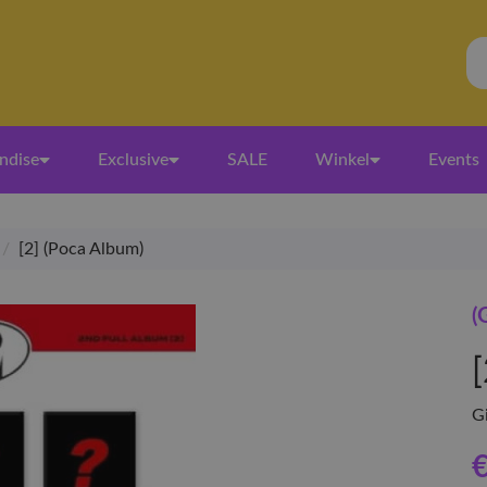
ndise
Exclusive
SALE
Winkel
Events
/
[2] (Poca Album)
(
Gi
€