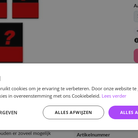
A
d
v
uikt cookies om je ervaring te verbeteren. Door onze website te
ookies in overeenstemming met ons Cookiebeleid.
Lees verder
ERGEVEN
ALLES AFWIJZEN
ALLES 
Specificaties
ouden er zoveel mogelijk
Artikelnummer