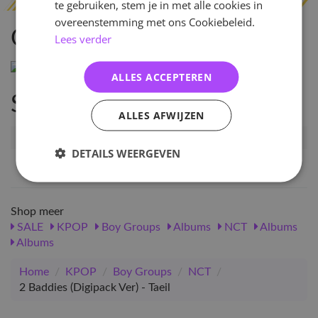
te gebruiken, stem je in met alle cookies in
overeenstemming met ons Cookiebeleid.
Omschrijving
Lees verder
ALLES ACCEPTEREN
Specificaties
ALLES AFWIJZEN
Artikelnummer
49214
DETAILS WEERGEVEN
EAN nummer
1000000492149
Shop meer
SALE
KPOP
Boy Groups
Albums
NCT
Albums
Albums
Home
/
KPOP
/
Boy Groups
/
NCT
/
2 Baddies (Digipack Ver) - Taeil