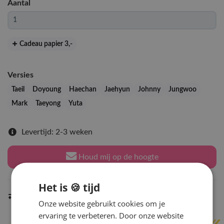
Aantal
Cadeau papier 3
,-
Versies
Taeil
Doyoung
Haechan
Jaehyun
Johnny
Jungwoo
Mark
Taeyong
Yuta
Levertijd: 2-3 weken
Houd mij op de hoogte
Het is 🍪 tijd
Indien op voorraad
binnen 2 werkdagen
verzonden
Onze website gebruikt cookies om je
ervaring te verbeteren. Door onze website