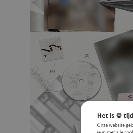
Het is 🍪 tij
Onze website gebr
je in met alle c