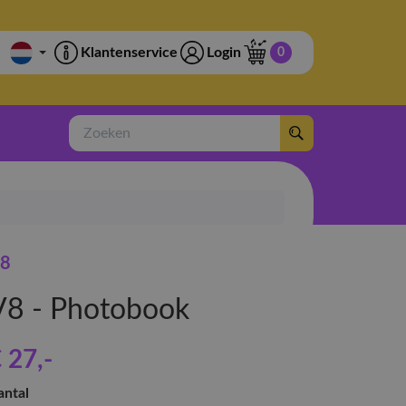
Klantenservice
Login
0
Zoeken
8
V8 - Photobook
 27
,-
antal