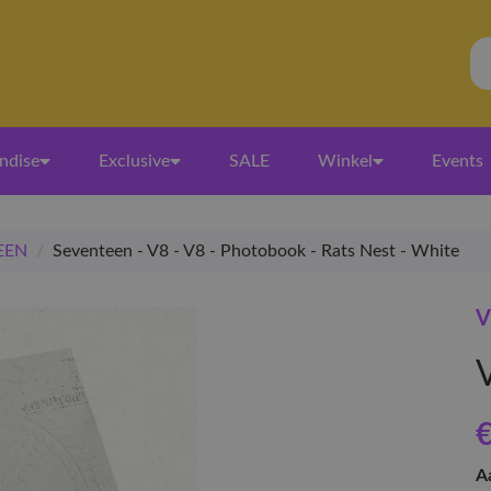
ndise
Exclusive
SALE
Winkel
Events
EEN
/
Seventeen - V8 - V8 - Photobook - Rats Nest - White
V
€
A