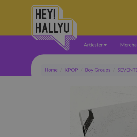
Artiesten
Mercha
Home
/
KPOP
/
Boy Groups
/
SEVENT