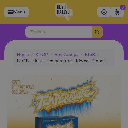
0
Menu
bmenu (Artiesten)
ubmenu (Merchandise)
Zoeken
bmenu (Exclusive)
Home
/
KPOP
/
Boy Groups
/
BtoB
/
bmenu (Winkel)
BTOB - Huta - Temperature - Kiwee - Goods