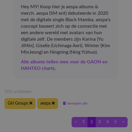
Hey MY! Koop hier je aespa albums &
merch. aespa (SM ent) debuteerde in 2020
met de digitale single Black Mamba. aespa's
concept baseert zich op de connectie met
een andere wereld met avatars van hun
digitale zelf. De members zijn Karina (Yu
JiMin), Giselle (Uchinaga Aeri), Winter (Kim
MinJeong) en Ningning (Ning Yizhuo).
Alle albums tellen mee voor de GAON en
HANTEO charts.
101 artikelen
Girl Groups
aespa
Verwijder alle
<
1
2
3
4
5
>