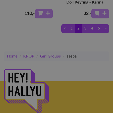
Doll Keyring - Karina
110
,-
32
,-
<
1
2
3
4
5
>
Home
/
KPOP
/
Girl Groups
/
aespa