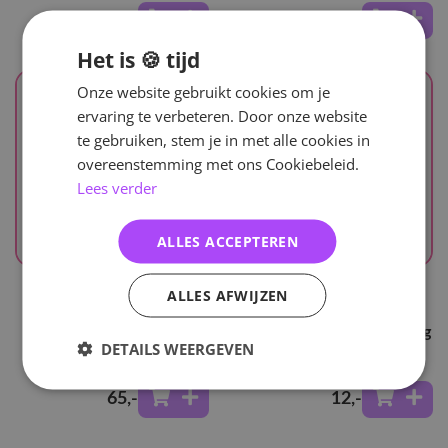
26
,-
56
,-
Het is 🍪 tijd
Onze website gebruikt cookies om je
ervaring te verbeteren. Door onze website
te gebruiken, stem je in met alle cookies in
overeenstemming met ons Cookiebeleid.
Lees verder
ALLES ACCEPTEREN
UITVERKOCHT
UITVERKOCHT
ALLES AFWIJZEN
Aespa
Aespa
5th Anniversary Mini
Richman - Random Trading
DETAILS WEERGEVEN
Camera Set
Card Set
65
,-
12
,-