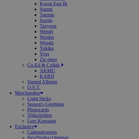
Kwon Eun Bi
Sunmi
Taemin
Soojin
Taeyeon
Wendy
Wonho
Woodz
Yukika
Yves
Zie meer
Co-Ed & Collab
AKMU
KARD
Signed Albums
O.S.T.
Merchandise
Light Sticks
Season's Greetings
Photocards
Tijdschriften
Leer Koreaans
Exclusive
Cadeaubonnen
Hey!Hallyu Original