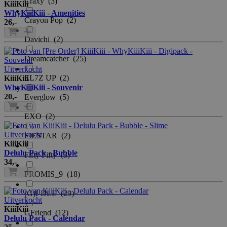
Craxy
(3)
KiiiKiii
WhyKiiiKiii - Amenities
Crayon Pop
(2)
26
,-
Davichi
(2)
Dreamcatcher
(25)
Uitverkocht
EL7Z UP
(2)
KiiiKiii
WhyKiiiKiii - Souvenir
20
,-
Everglow
(5)
EXO
(2)
Uitverkocht
FIESTAR
(2)
KiiiKiii
Delulu Pack - Bubble
Fifty Fifty
(3)
34
,-
FROMIS_9
(18)
(G)I-DLE
(29)
Uitverkocht
KiiiKiii
GFriend
(12)
Delulu Pack - Calendar