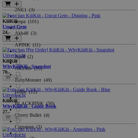
2NE1
(3)
KiiiKiii
aespa
(101)
Uncut Gem
24
,-
Akb48
(3)
APINK
(11)
Uitverkocht
April
(2)
KiiiKiii
WhyKiiiKiii - Snapshot
ARTMS
(19)
70
,-
BabyMonster
(49)
Billlie
(12)
Uitverkocht
KiiiKiii
BLACKPINK
(50)
WhyKiiiKiii - Guide Book
27
,-
Cherry Bullet
(4)
Cignature
(3)
Uitverkocht