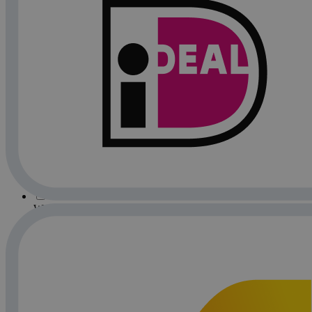
tripleS
(29)
TWICE
(93)
Unis
(9)
Viviz
(15)
Weeekly
(10)
Weki Meki
(5)
WJSN
(14)
Woo!Ah!
(5)
X:IN
(5)
XG
(19)