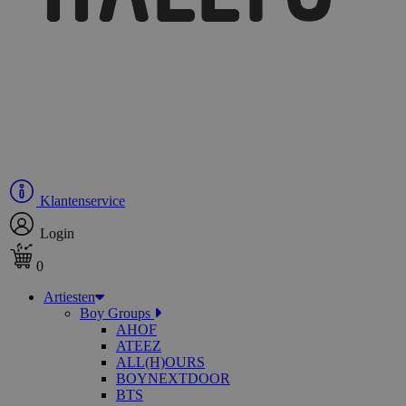
Klantenservice
Login
0
Artiesten
Boy Groups
AHOF
ATEEZ
ALL(H)OURS
BOYNEXTDOOR
BTS