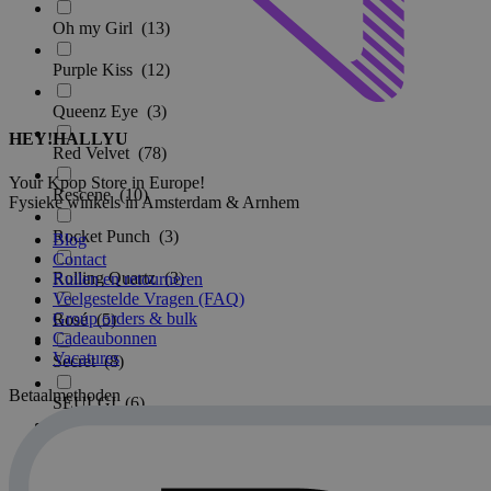
Oh my Girl
(13)
Purple Kiss
(12)
Queenz Eye
(3)
HEY!HALLYU
Red Velvet
(78)
Your Kpop Store in Europe!
Rescene
(10)
Fysieke winkels in Amsterdam & Arnhem
Rocket Punch
(3)
Blog
Contact
Rolling Quartz
(3)
Ruilen en retourneren
Veelgestelde Vragen (FAQ)
Group orders & bulk
Rosé
(5)
Cadeaubonnen
Vacatures
Secret
(8)
Betaalmethoden
SEULGI
(6)
STAYC
(20)
TRI.BE
(3)