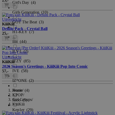
25
,-
Girl's Day
(4)
Girls Generation
(10)
Uitverkocht
GOT The Beat
(3)
KiiiKiii
Delulu Pack - Crystal Ball
H1-KEY
(7)
25
,-
Illit
(44)
ILY:1
(2)
Uitverkocht
ITZY
(85)
KiiiKiii
2026 Season's Greetings - KiiiKiii Pop Into Comic
IVE
(58)
57
,-
IZ*ONE
(2)
Jennie
Home
/
(4)
KPOP
/
Girl Groups
/
Jisoo
(5)
KiiiKiii
Kep1er
(29)