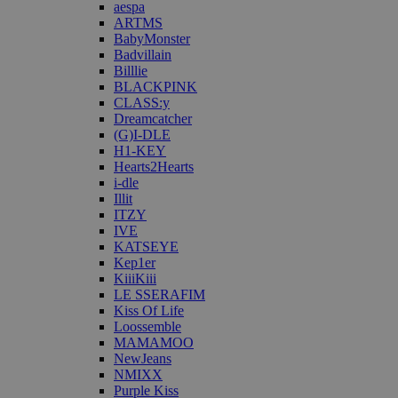
aespa
ARTMS
BabyMonster
Badvillain
Billlie
BLACKPINK
CLASS:y
Dreamcatcher
(G)I-DLE
H1-KEY
Hearts2Hearts
i-dle
Illit
ITZY
IVE
KATSEYE
Kep1er
KiiiKiii
LE SSERAFIM
Kiss Of Life
Loossemble
MAMAMOO
NewJeans
NMIXX
Purple Kiss