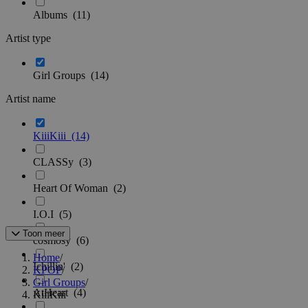
Albums
(11)
Artist type
Girl Groups
(14)
Artist name
KiiiKiii
(14)
CLASSy
(3)
Heart Of Woman
(2)
I.O.I
(5)
Toon meer
cosmosy
(6)
Home
/
Ichillin'
(2)
KPOP
/
Girl Groups
/
AtHeart
(4)
KiiiKiii