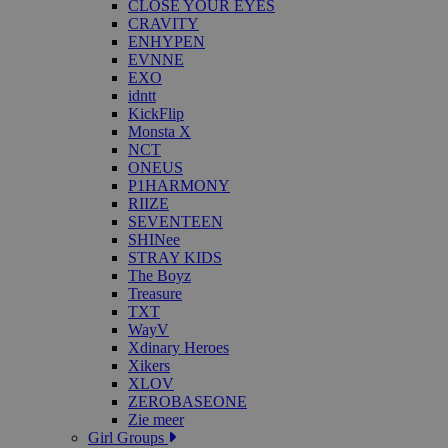
CLOSE YOUR EYES
CRAVITY
ENHYPEN
EVNNE
EXO
idntt
KickFlip
Monsta X
NCT
ONEUS
P1HARMONY
RIIZE
SEVENTEEN
SHINee
STRAY KIDS
The Boyz
Treasure
TXT
WayV
Xdinary Heroes
Xikers
XLOV
ZEROBASEONE
Zie meer
Girl Groups