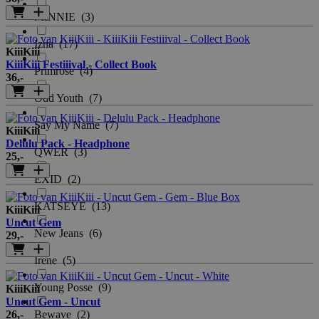
MINNIE
(3)
Izna
(17)
KiiiKiii
KiiiKiii Festiiival - Collect Book
Primrose
(4)
36
,-
Odd Youth
(7)
Say My Name
(7)
KiiiKiii
Delulu Pack - Headphone
QWER
(3)
25
,-
EXID
(2)
KATSEYE
(13)
KiiiKiii
Uncut Gem
New Jeans
(6)
29
,-
Irene
(5)
Young Posse
(9)
KiiiKiii
Uncut Gem - Uncut
26
,-
Bewave
(2)