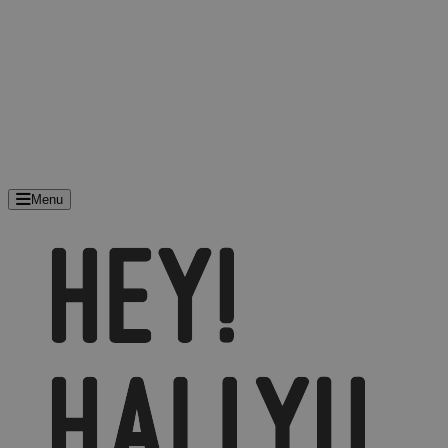
Leer Koreaans
Exclusive
Cadeaubonnen
Hey!Hallyu Original
Pins
SALE
Winkel
Amsterdam
Arnhem
Events
Menu