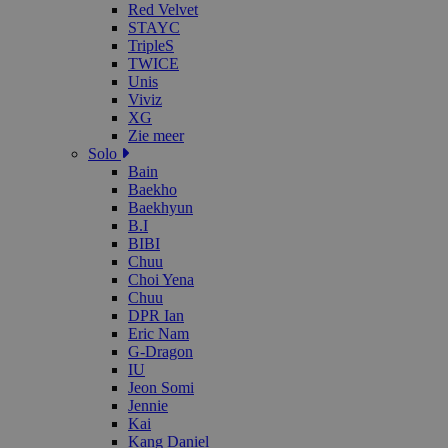
Red Velvet
STAYC
TripleS
TWICE
Unis
Viviz
XG
Zie meer
Solo
Bain
Baekho
Baekhyun
B.I
BIBI
Chuu
Choi Yena
Chuu
DPR Ian
Eric Nam
G-Dragon
IU
Jeon Somi
Jennie
Kai
Kang Daniel